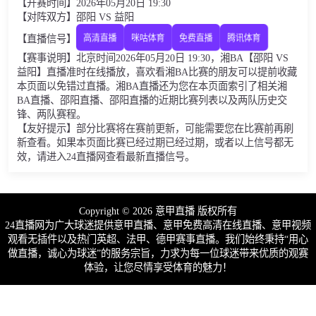
【开赛时间】2026年05月20日 19:30
【对阵双方】邵阳 VS 益阳
【直播信号】
高清直播
咪咕体育
免费直播
腾讯体育
【赛事说明】北京时间2026年05月20日 19:30，湘BA【邵阳 VS
益阳】直播准时在线播放，喜欢看湘BA比赛的朋友可以提前收藏
本页面以免错过直播。湘BA直播还为您在本页面索引了相关湘
BA直播、邵阳直播、邵阳直播的近期比赛列表以及两队历史交
锋、两队赛程。
【友好提示】部分比赛将在赛前更新，可能需要您在比赛前再刷
新查看。如果本页面比赛已经过期已经过期，或者以上信号都无
效，请进入24直播网查看最新直播信号。
Copyright © 2026 意甲直播 版权所有
24直播网为广大球迷提供意甲直播、意甲免费高清在线直播、意甲视频
观看无插件以及热门英超、法甲、德甲赛事直播。我们始终秉持“用心
做直播，诚心为球迷”的服务宗旨，力求为每一位球迷带来优质的观赛
体验，让您尽情享受体育的魅力！