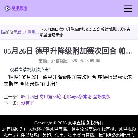
首页
> 05月26日 德甲升降级附加赛次回合 帕德博恩vs沃尔夫
>
当前位置:
首页
意甲录像
意甲直播
斯堡 全场录像
足球直播
05月26日 德甲升降级附加赛次回合 帕德博恩vs沃尔夫斯堡 全场录像
篮球直播
2026-05-26 09:06
来源：24直播网
意甲录像
观看高清视频请点击：
[咪咕] 05月26日 德甲升降级附加赛次回合 帕德博恩vs沃尔
意甲新闻
夫斯堡 全场录像[有比分]
上一条：
05月25日 意甲第38轮 帕尔马vs萨索洛 全场录像
下一条：
没有了
Copyright © 2026 意甲直播 版权所有
24直播网为广大球迷提供意甲直播、意甲免费高清在线直播、意甲视频
观看无插件以及热门英超、法甲、德甲赛事直播。我们始终秉持“用心