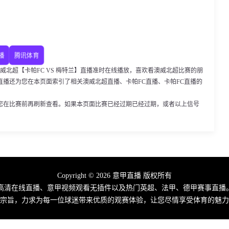
播
腾讯体育
00，澳威北超【卡帕FC VS 梅特兰】直播准时在线播放，喜欢看澳威北超比赛的朋
播还为您在本页面索引了相关澳威北超直播、卡帕FC直播、卡帕FC直播的
您在比赛前再刷新查看。如果本页面比赛已经过期已经过期，或者以上信号
Copyright © 2026 意甲直播 版权所有
高清在线直播、意甲视频观看无插件以及热门英超、法甲、德甲赛事直播
宗旨，力求为每一位球迷带来优质的观赛体验，让您尽情享受体育的魅力