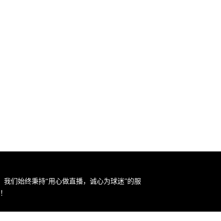
。我们始终秉持“用心做直播，诚心为球迷”的服
！