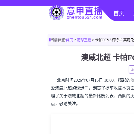
首页
>
当前位置:
首页
足球直播
> 卡帕FCVS梅特兰 高清
澳威北超 卡帕
北京时间2026年07月15日 18:00，
爱澳威北超的球迷们，别忘了提前收藏本页
理了关于澳威北超的最新比赛列表、两队的
点，敬请关注。