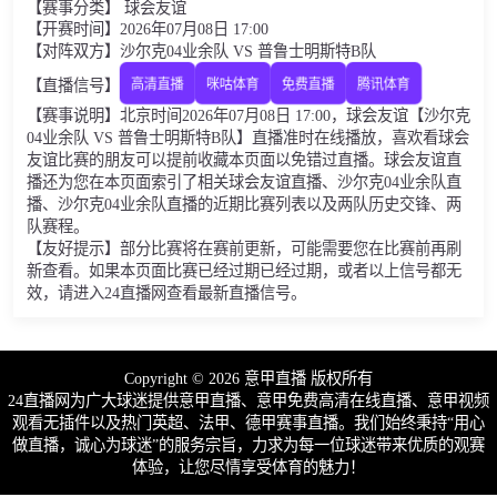
【赛事分类】 球会友谊
【开赛时间】2026年07月08日 17:00
【对阵双方】沙尔克04业余队 VS 普鲁士明斯特B队
【直播信号】
高清直播
咪咕体育
免费直播
腾讯体育
【赛事说明】北京时间2026年07月08日 17:00，球会友谊【沙尔克
04业余队 VS 普鲁士明斯特B队】直播准时在线播放，喜欢看球会
友谊比赛的朋友可以提前收藏本页面以免错过直播。球会友谊直
播还为您在本页面索引了相关球会友谊直播、沙尔克04业余队直
播、沙尔克04业余队直播的近期比赛列表以及两队历史交锋、两
队赛程。
【友好提示】部分比赛将在赛前更新，可能需要您在比赛前再刷
新查看。如果本页面比赛已经过期已经过期，或者以上信号都无
效，请进入24直播网查看最新直播信号。
Copyright © 2026 意甲直播 版权所有
24直播网为广大球迷提供意甲直播、意甲免费高清在线直播、意甲视频
观看无插件以及热门英超、法甲、德甲赛事直播。我们始终秉持“用心
做直播，诚心为球迷”的服务宗旨，力求为每一位球迷带来优质的观赛
体验，让您尽情享受体育的魅力！