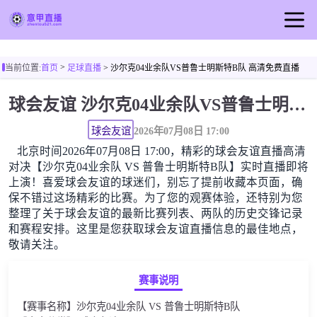
首页
>
当前位置:
首页
足球直播
> 沙尔克04业余队VS普鲁士明斯特B队 高清免费直播
意甲直播
球会友谊 沙尔克04业余队VS普鲁士明斯特B队高清直播免费观看
足球直播
篮球直播
球会友谊
2026年07月08日 17:00
北京时间2026年07月08日 17:00，精彩的球会友谊直播高清
意甲录像
对决【沙尔克04业余队 VS 普鲁士明斯特B队】实时直播即将
意甲新闻
上演！喜爱球会友谊的球迷们，别忘了提前收藏本页面，确
保不错过这场精彩的比赛。为了您的观赛体验，还特别为您
整理了关于球会友谊的最新比赛列表、两队的历史交锋记录
和赛程安排。这里是您获取球会友谊直播信息的最佳地点，
敬请关注。
赛事说明
【赛事名称】沙尔克04业余队 VS 普鲁士明斯特B队