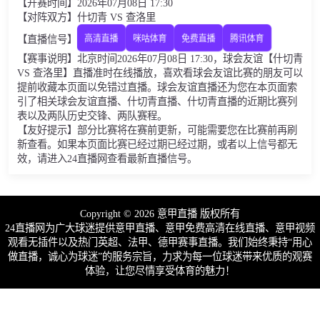
【开赛时间】2026年07月08日 17:30
【对阵双方】什切青 VS 查洛里
【直播信号】
高清直播
咪咕体育
免费直播
腾讯体育
【赛事说明】北京时间2026年07月08日 17:30，球会友谊【什切青
VS 查洛里】直播准时在线播放，喜欢看球会友谊比赛的朋友可以
提前收藏本页面以免错过直播。球会友谊直播还为您在本页面索
引了相关球会友谊直播、什切青直播、什切青直播的近期比赛列
表以及两队历史交锋、两队赛程。
【友好提示】部分比赛将在赛前更新，可能需要您在比赛前再刷
新查看。如果本页面比赛已经过期已经过期，或者以上信号都无
效，请进入24直播网查看最新直播信号。
Copyright © 2026 意甲直播 版权所有
24直播网为广大球迷提供意甲直播、意甲免费高清在线直播、意甲视频
观看无插件以及热门英超、法甲、德甲赛事直播。我们始终秉持“用心
做直播，诚心为球迷”的服务宗旨，力求为每一位球迷带来优质的观赛
体验，让您尽情享受体育的魅力！