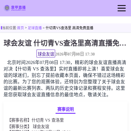
首页
>
当前位置:
首页
足球直播
> 什切青VS查洛里 高清免费直播
意甲直播
球会友谊 什切青VS查洛里高清直播免费观看
足球直播
篮球直播
球会友谊
2026年07月08日 17:30
北京时间2026年07月08日 17:30，精彩的球会友谊直播高清
意甲录像
对决【什切青 VS 查洛里】实时直播即将上演！喜爱球会友
意甲新闻
谊的球迷们，别忘了提前收藏本页面，确保不错过这场精彩
的比赛。为了您的观赛体验，还特别为您整理了关于球会友
谊的最新比赛列表、两队的历史交锋记录和赛程安排。这里
是您获取球会友谊直播信息的最佳地点，敬请关注。
赛事说明
【赛事名称】什切青 VS 查洛里
【赛事分类】 球会友谊