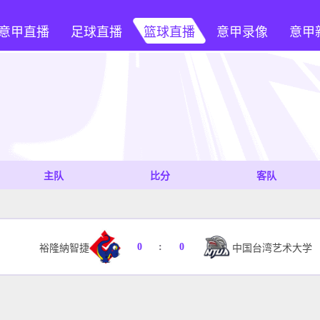
意甲直播
足球直播
篮球直播
意甲录像
意甲
主队
比分
客队
0
:
0
裕隆納智捷
中国台湾艺术大学