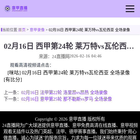
首页
>
当前位置:
首页
意甲录像
> 02月16日 西甲第24轮 莱万特vs瓦伦西亚 全场录像
意甲直播
02月16日 西甲第24轮 莱万特vs瓦伦西亚 全场录像
足球直播
2026-02-16 04:46
来源：24直播网
篮球直播
观看高清视频请点击：
意甲录像
[咪咕] 02月16日 西甲第24轮 莱万特vs瓦伦西亚 全场录像
意甲新闻
[有比分]
上一条：
02月16日 法甲第22轮 洛里昂vs昂热 全场录像
下一条：
02月16日 意甲第25轮 那不勒斯vs罗马 全场录像
Copyright © 2026 意甲直播 版权所有
24直播网为广大球迷提供意甲直播、意甲免费高清在线直播、意甲视频
观看无插件以及热门英超、法甲、德甲赛事直播。我们始终秉持“用心
做直播，诚心为球迷”的服务宗旨，力求为每一位球迷带来优质的观赛