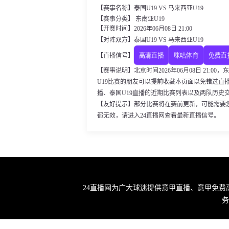
【赛事名称】泰国U19 VS 马来西亚U19
【赛事分类】 东南亚U19
【开赛时间】2026年06月08日 21:00
【对阵双方】泰国U19 VS 马来西亚U19
高清直播
咪咕体育
免费直
【直播信号】
【赛事说明】北京时间2026年06月08日 21:0
U19比赛的朋友可以提前收藏本页面以免错过直播
播、泰国U19直播的近期比赛列表以及两队历史
【友好提示】部分比赛将在赛前更新，可能需要
都无效，请进入24直播网查看最新直播信号。
24直播网为广大球迷提供意甲直播、意甲免费
务