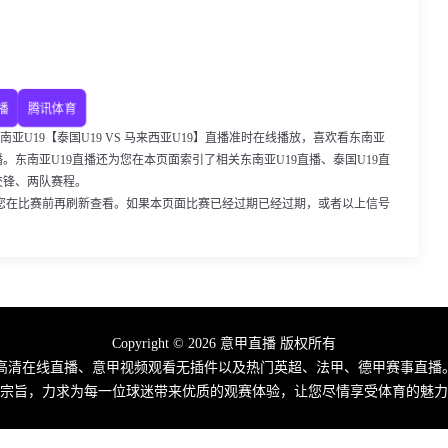
播
腾讯体育
0，东南亚U19【泰国U19 VS 马来西亚U19】直播准时在线播放，喜欢看东南亚
。东南亚U19直播还为您在本页面索引了相关东南亚U19直播、泰国U19直
交锋、两队赛程。
您在比赛前再刷新查看。如果本页面比赛已经过期已经过期，或者以上信号
Copyright © 2026 意甲直播 版权所有
高清在线直播、意甲视频观看无插件以及热门英超、法甲、德甲赛事直播
宗旨，力求为每一位球迷带来优质的观赛体验，让您尽情享受体育的魅力