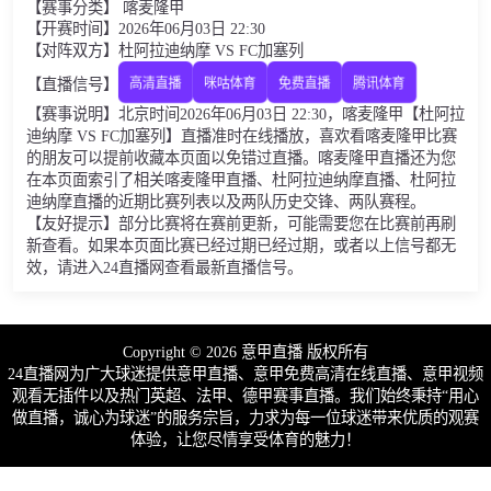
【赛事分类】 喀麦隆甲
【开赛时间】2026年06月03日 22:30
【对阵双方】杜阿拉迪纳摩 VS FC加塞列
【直播信号】
高清直播
咪咕体育
免费直播
腾讯体育
【赛事说明】北京时间2026年06月03日 22:30，喀麦隆甲【杜阿拉
迪纳摩 VS FC加塞列】直播准时在线播放，喜欢看喀麦隆甲比赛
的朋友可以提前收藏本页面以免错过直播。喀麦隆甲直播还为您
在本页面索引了相关喀麦隆甲直播、杜阿拉迪纳摩直播、杜阿拉
迪纳摩直播的近期比赛列表以及两队历史交锋、两队赛程。
【友好提示】部分比赛将在赛前更新，可能需要您在比赛前再刷
新查看。如果本页面比赛已经过期已经过期，或者以上信号都无
效，请进入24直播网查看最新直播信号。
Copyright © 2026 意甲直播 版权所有
24直播网为广大球迷提供意甲直播、意甲免费高清在线直播、意甲视频
观看无插件以及热门英超、法甲、德甲赛事直播。我们始终秉持“用心
做直播，诚心为球迷”的服务宗旨，力求为每一位球迷带来优质的观赛
体验，让您尽情享受体育的魅力！