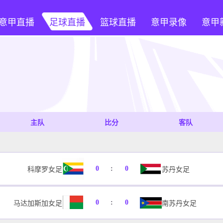
意甲直播
足球直播
篮球直播
意甲录像
意甲
主队
比分
客队
0
:
0
科摩罗女足
苏丹女足
0
:
0
南苏丹女足
马达加斯加女足