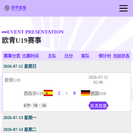
首页
EVENT PRESENTATION
意甲直播
欧青U19赛事
足球直播
篮球直播
赛事分类
比赛时间
主队
比分
客队
倒计时
当前状态
意甲录像
2026-07-12 星期日
意甲新闻
2026-07-12
欧青U19
02:00
2
:
0
西班牙U19
德国U19
:
:
679
50
56
高清直播
2026-07-13 星期一
2026-07-14 星期二