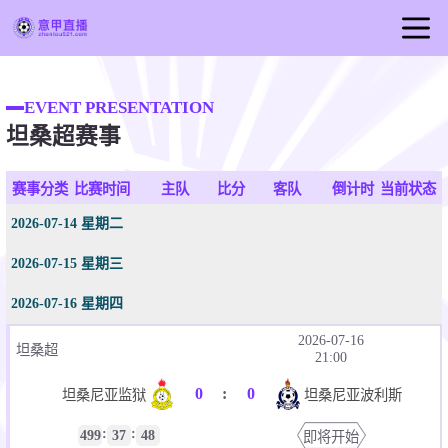
首页
EVENT PRESENTATION
意甲直播
坦桑超赛事
足球直播
篮球直播
赛事分类
比赛时间
主队
比分
客队
倒计时
当前状态
意甲录像
2026-07-14 星期二
意甲新闻
2026-07-15 星期三
2026-07-16 星期四
2026-07-16
坦桑超
21:00
0
:
0
坦桑尼亚监狱
坦桑尼亚波利斯
:
:
499
37
48
即将开始