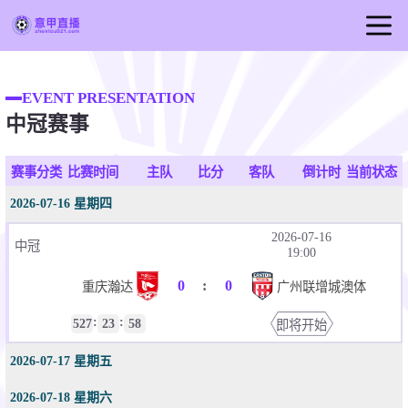
首页
EVENT PRESENTATION
意甲直播
中冠赛事
足球直播
篮球直播
赛事分类
比赛时间
主队
比分
客队
倒计时
当前状态
意甲录像
2026-07-16 星期四
意甲新闻
2026-07-16
中冠
19:00
0
:
0
重庆瀚达
广州联增城澳体
:
:
527
23
58
即将开始
2026-07-17 星期五
2026-07-18 星期六