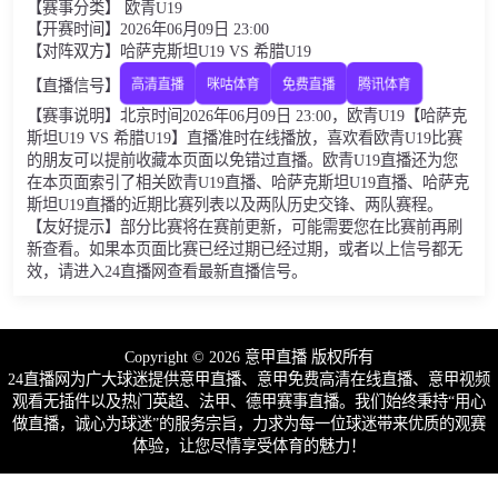
【赛事分类】 欧青U19
【开赛时间】2026年06月09日 23:00
【对阵双方】哈萨克斯坦U19 VS 希腊U19
【直播信号】
高清直播
咪咕体育
免费直播
腾讯体育
【赛事说明】北京时间2026年06月09日 23:00，欧青U19【哈萨克
斯坦U19 VS 希腊U19】直播准时在线播放，喜欢看欧青U19比赛
的朋友可以提前收藏本页面以免错过直播。欧青U19直播还为您
在本页面索引了相关欧青U19直播、哈萨克斯坦U19直播、哈萨克
斯坦U19直播的近期比赛列表以及两队历史交锋、两队赛程。
【友好提示】部分比赛将在赛前更新，可能需要您在比赛前再刷
新查看。如果本页面比赛已经过期已经过期，或者以上信号都无
效，请进入24直播网查看最新直播信号。
Copyright © 2026 意甲直播 版权所有
24直播网为广大球迷提供意甲直播、意甲免费高清在线直播、意甲视频
观看无插件以及热门英超、法甲、德甲赛事直播。我们始终秉持“用心
做直播，诚心为球迷”的服务宗旨，力求为每一位球迷带来优质的观赛
体验，让您尽情享受体育的魅力！